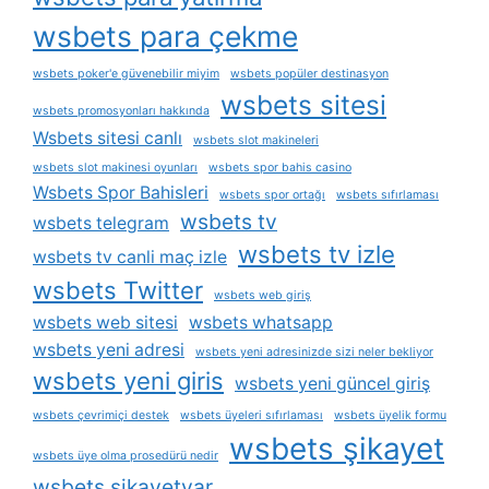
wsbets para çekme
wsbets poker'e güvenebilir miyim
wsbets popüler destinasyon
wsbets sitesi
wsbets promosyonları hakkında
Wsbets sitesi canlı
wsbets slot makineleri
wsbets slot makinesi oyunları
wsbets spor bahis casino
Wsbets Spor Bahisleri
wsbets spor ortağı
wsbets sıfırlaması
wsbets tv
wsbets telegram
wsbets tv izle
wsbets tv canli maç izle
wsbets Twitter
wsbets web giriş
wsbets web sitesi
wsbets whatsapp
wsbets yeni adresi
wsbets yeni adresinizde sizi neler bekliyor
wsbets yeni giris
wsbets yeni güncel giriş
wsbets çevrimiçi destek
wsbets üyeleri sıfırlaması
wsbets üyelik formu
wsbets şikayet
wsbets üye olma prosedürü nedir
wsbets şikayetvar