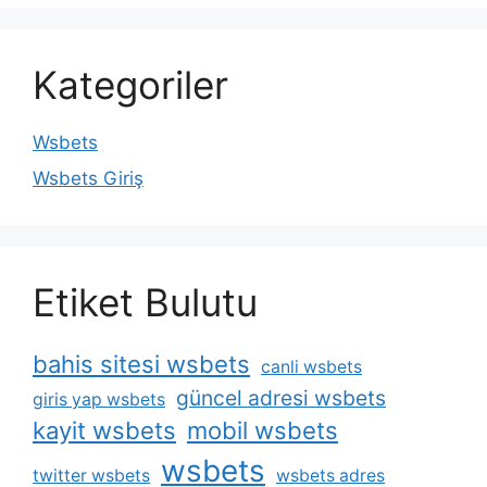
Kategoriler
Wsbets
Wsbets Giriş
Etiket Bulutu
bahis sitesi wsbets
canli wsbets
güncel adresi wsbets
giris yap wsbets
kayit wsbets
mobil wsbets
wsbets
twitter wsbets
wsbets adres