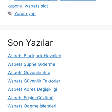
kuponu
,
wsbets slot
Yorum yap
Son Yazılar
Wsbets Blackjack Hayalleri
Wsbets Şüphe Giderme
Wsbets Güvenilir Site
Wsbets Güvenilir Faktörler
Wsbets Adres Değişikliği
Wsbets Erişim Çözümü
Wsbets Ödeme İşlemleri