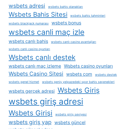
wsbets adresi
wsbets bahis olanakları
Wsbets Bahis Sitesi
wsbets bahis tahminleri
wsbets bonus
wsbets blackjack numarası
wsbets canli maç izle
wsbets canlı bahis
wsbets canlı casino avantajları
wsbets canlı casino oyunları
Wsbets canlı destek
wsbets canlı maç izleme
Wsbets casino oyunları
Wsbets Casino Sitesi
wsbets com
wsbets destek
wsbets genel hizmet
wsbets geniş yelpazedeki spor bahis seçenekleri
Wsbets Giriş
wsbets gerçek adresi
wsbets giriş adresi
Wsbets Girişi
wsbets giriş seviyesi
wsbets giriş yap
wsbets güncel