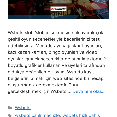
Wsbets slot ‘slotlar’ sekmesine tıklayarak çok
çeşitli oyun seçenekleriyle becerilerinizi test
edebilirsiniz. Menüde ayrıca jackpot oyunları,
kazı kazan kartları, bingo oyunları ve video
oyunları gibi ek seçenekler de sunulmaktadır. 3
boyutlu grafikler kullanan ve üyeleri tarafından
oldukça beğenilen bir oyun. Wsbets kayıt
belgelerini almak için web sitesinde bir hesap
oluşturmanız gerekmektedir. Bunu
gerçekleştirmek için Wsbets …
Devamını oku…
Kategoriler
Wsbets
Etiketler
wsbets canli maç izle
,
wsbets hızlı bahis