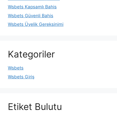
Wsbets Kapsamlı Bahis
Wsbets Güvenli Bahis
Wsbets Üyelik Gereksinimi
Kategoriler
Wsbets
Wsbets Giriş
Etiket Bulutu