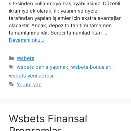
sitesinden kullanmaya başlayabilirsiniz. Düzenli
ikramiye ek olarak, ilk yatırım ve üyeler
tarafından yapılan işlemler için ekstra avantajlar
olacaktır. Ancak, depozito tanıtımı tamamen
tamamlanmalıdır. Süreci tamamladıktan …
Devamını oku…
Kategoriler
Wsbets
Etiketler
wsbets bahis yapmak
,
wsbets bonusları
,
wsbets yeni adresi
Yorum yap
Wsbets Finansal
Programlar