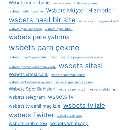
Wsbets mobil bahis
wsbets mobil bahis uygulama
Wsbets Müşteri Hizmetleri
wsbets mobil hizmetler
wsbets nasıl bir site
wsbets oyun seçenek kredi
wsbets oyun seçeneği
wsbets oyun sitesi
wsbets para yatırma
wsbets para çekme
wsbets poker'e güvenebilir miyim
wsbets popüler destinasyon
wsbets sitesi
wsbets promosyonları hakkında
Wsbets sitesi canlı
wsbets slot makineleri
wsbets slot makinesi oyunları
wsbets spor bahis casino
Wsbets Spor Bahisleri
wsbets spor ortağı
wsbets sıfırlaması
wsbets tv
wsbets telegram
wsbets tv izle
wsbets tv canli maç izle
wsbets Twitter
wsbets web giriş
wsbets web sitesi
wsbets whatsapp