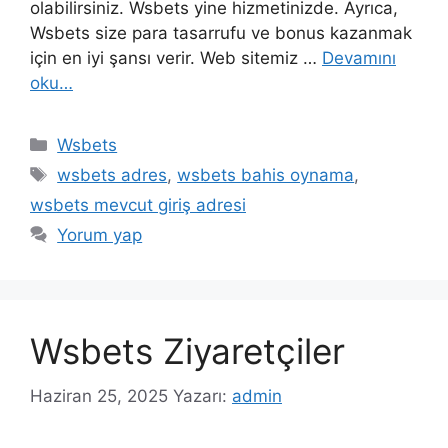
olabilirsiniz. Wsbets yine hizmetinizde. Ayrıca,
Wsbets size para tasarrufu ve bonus kazanmak
için en iyi şansı verir. Web sitemiz …
Devamını
oku…
Kategoriler
Wsbets
Etiketler
wsbets adres
,
wsbets bahis oynama
,
wsbets mevcut giriş adresi
Yorum yap
Wsbets Ziyaretçiler
Haziran 25, 2025
Yazarı:
admin