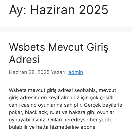
Ay:
Haziran 2025
Wsbets Mevcut Giriş
Adresi
Haziran 28, 2025
Yazarı:
admin
Wsbets mevcut giriş adresi seobahis, mevcut
giriş adresinden keyif almanız için çok çeşitli
canlı casino oyunlarına sahiptir. Gerçek bayilerle
poker, blackjack, rulet ve bakara gibi oyunlar
oynayabilirsiniz. Onları neredeyse her yerde
bulabilir ve hatta hizmetlerine abone