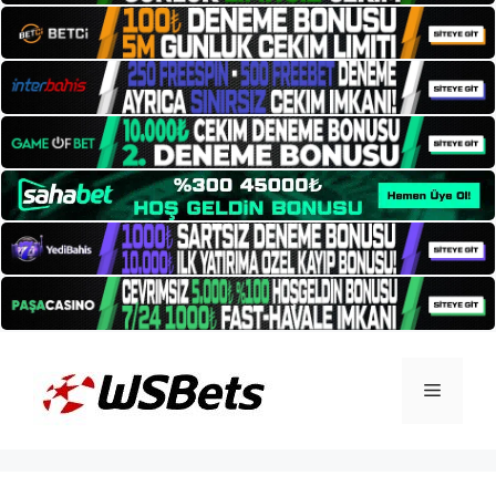
İçeriğe
atla
Menü