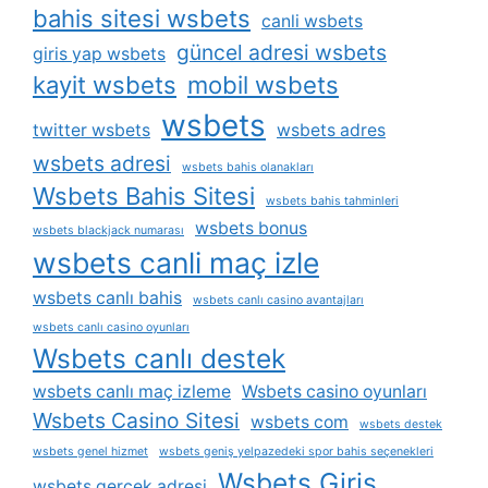
bahis sitesi wsbets
canli wsbets
güncel adresi wsbets
giris yap wsbets
kayit wsbets
mobil wsbets
wsbets
twitter wsbets
wsbets adres
wsbets adresi
wsbets bahis olanakları
Wsbets Bahis Sitesi
wsbets bahis tahminleri
wsbets bonus
wsbets blackjack numarası
wsbets canli maç izle
wsbets canlı bahis
wsbets canlı casino avantajları
wsbets canlı casino oyunları
Wsbets canlı destek
wsbets canlı maç izleme
Wsbets casino oyunları
Wsbets Casino Sitesi
wsbets com
wsbets destek
wsbets genel hizmet
wsbets geniş yelpazedeki spor bahis seçenekleri
Wsbets Giriş
wsbets gerçek adresi