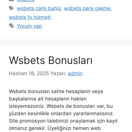
Etiketler
wsbets canlı bahis
,
wsbets para çekme
,
wsbets tv hizmeti
Yorum yap
Wsbets Bonusları
Haziran 18, 2025
Yazarı:
admin
Wsbets bonusları sahte hesapların veya
başkalarına ait hesapların hakları
isteyemezsiniz. Wsbets de bonusları var, bu
yüzden kesinlikle onlardan yararlanmalısınız.
Site promosyon talebinizi onaylamak için kayıt
olmanız gerekir. Üyeliğinizi hemen web