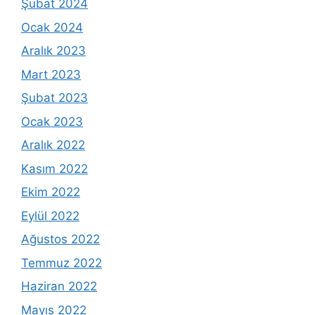
Şubat 2024
Ocak 2024
Aralık 2023
Mart 2023
Şubat 2023
Ocak 2023
Aralık 2022
Kasım 2022
Ekim 2022
Eylül 2022
Ağustos 2022
Temmuz 2022
Haziran 2022
Mayıs 2022