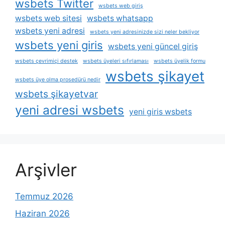
wsbets Twitter
wsbets web giriş
wsbets web sitesi
wsbets whatsapp
wsbets yeni adresi
wsbets yeni adresinizde sizi neler bekliyor
wsbets yeni giris
wsbets yeni güncel giriş
wsbets çevrimiçi destek
wsbets üyeleri sıfırlaması
wsbets üyelik formu
wsbets şikayet
wsbets üye olma prosedürü nedir
wsbets şikayetvar
yeni adresi wsbets
yeni giris wsbets
Arşivler
Temmuz 2026
Haziran 2026