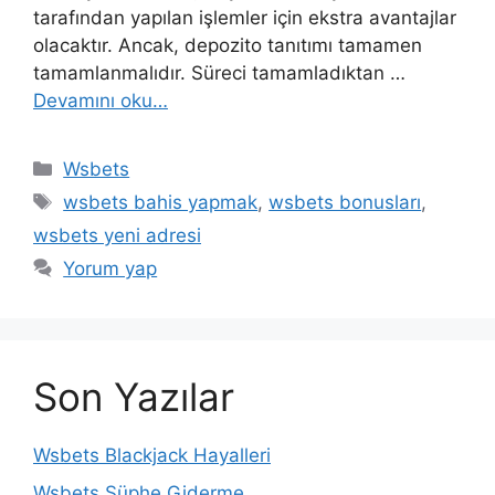
tarafından yapılan işlemler için ekstra avantajlar
olacaktır. Ancak, depozito tanıtımı tamamen
tamamlanmalıdır. Süreci tamamladıktan …
Devamını oku…
Kategoriler
Wsbets
Etiketler
wsbets bahis yapmak
,
wsbets bonusları
,
wsbets yeni adresi
Yorum yap
Son Yazılar
Wsbets Blackjack Hayalleri
Wsbets Şüphe Giderme