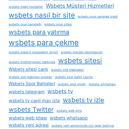
Wsbets Müşteri Hizmetleri
wsbets mobil hizmetler
wsbets nasıl bir site
wsbets oyun seçenek kredi
wsbets oyun seçeneği
wsbets oyun sitesi
wsbets para yatırma
wsbets para çekme
wsbets poker'e güvenebilir miyim
wsbets popüler destinasyon
wsbets sitesi
wsbets promosyonları hakkında
Wsbets sitesi canlı
wsbets slot makineleri
wsbets slot makinesi oyunları
wsbets spor bahis casino
Wsbets Spor Bahisleri
wsbets spor ortağı
wsbets sıfırlaması
wsbets tv
wsbets telegram
wsbets tv izle
wsbets tv canli maç izle
wsbets Twitter
wsbets web giriş
wsbets web sitesi
wsbets whatsapp
wsbets yeni adresi
wsbets yeni adresinizde sizi neler bekliyor