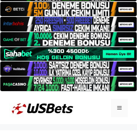
İçeriğe
atla
Menü