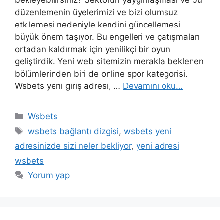
bekleyebilirsiniz? Sektörün yaygınlaşması ve bu
düzenlemenin üyelerimizi ve bizi olumsuz
etkilemesi nedeniyle kendini güncellemesi
büyük önem taşıyor. Bu engelleri ve çatışmaları
ortadan kaldırmak için yenilikçi bir oyun
geliştirdik. Yeni web sitemizin merakla beklenen
bölümlerinden biri de online spor kategorisi.
Wsbets yeni giriş adresi, …
Devamını oku…
Kategoriler
Wsbets
Etiketler
wsbets bağlantı dizgisi
,
wsbets yeni
adresinizde sizi neler bekliyor
,
yeni adresi
wsbets
Yorum yap