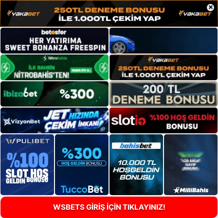
×
WSBETS GİRİŞ İÇİN TIKLAYINIZ!