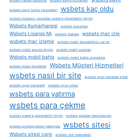
wsbets hesap kapatma
wsbets kargo hizmetleri
wsbets kaç oldu
wsbets kayıt formu şikayetleri
wsbets kullanıcı yorumları poker'e güvenebilir miyim
Wsbets Kumarhanesi
wsbets kuponları
Wsbets Lisanslı Mı
wsbets maç izle
wsbets makale
wsbets maç izleme
wsbets mobil aboneliğiniz var mı
wsbets mobil arayüz erişim
wsbets mobil avantajı
Wsbets mobil bahis
wsbets mobil bahis uygulama
Wsbets Müşteri Hizmetleri
wsbets mobil hizmetler
wsbets nasıl bir site
wsbets oyun seçenek kredi
wsbets oyun seçeneği
wsbets oyun sitesi
wsbets para yatırma
wsbets para çekme
wsbets poker'e güvenebilir miyim
wsbets popüler destinasyon
wsbets sitesi
wsbets promosyonları hakkında
Wsbets sitesi canlı
wsbets slot makineleri