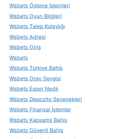
Wsbets Ödeme İşlemleri
Wsbets Oyun Bilgileri
Wsbets Talep Kolaylığı
Wsbets Adresi
Wsbets Giriş
Wsbets
Wsbets Türkiye Bahis
Wsbets Oran Sevgisi
Wsbets Espor Nedir
Wsbets Depozito Seçenekleri
Wsbets Finansal İşlemler
Wsbets Kapsamlı Bahis
Wsbets Güvenli Bahis