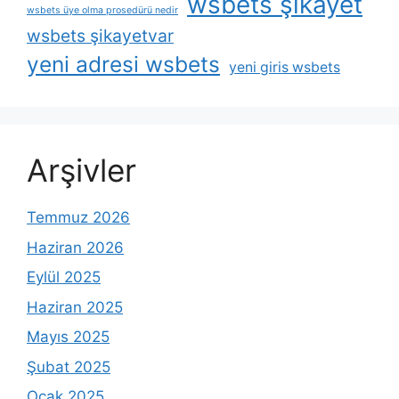
wsbets şikayet
wsbets üye olma prosedürü nedir
wsbets şikayetvar
yeni adresi wsbets
yeni giris wsbets
Arşivler
Temmuz 2026
Haziran 2026
Eylül 2025
Haziran 2025
Mayıs 2025
Şubat 2025
Ocak 2025