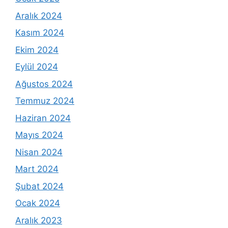
Aralık 2024
Kasım 2024
Ekim 2024
Eylül 2024
Ağustos 2024
Temmuz 2024
Haziran 2024
Mayıs 2024
Nisan 2024
Mart 2024
Şubat 2024
Ocak 2024
Aralık 2023