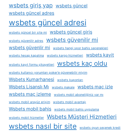
wsbets giriş yap
wsbets güncel
wsbets güncel adres
wsbets güncel adresi
wsbets güncel giriş
wsbets güncel bir site mi
wsbets güvenilir mi
wsbets güvenilir adres
wsbets güvenlir mi
wsbets hangi spor bahis seçenekleri
wsbets kayit
wsbets hesap kapatma
wsbets kargo hizmetleri
wsbets kaç oldu
wsbets kayıt formu şikayetleri
wsbets kullanıcı yorumları poker'e güvenebilir miyim
Wsbets Kumarhanesi
wsbets kuponları
Wsbets Lisanslı Mı
wsbets maç izle
wsbets makale
wsbets maç izleme
wsbets mobil aboneliğiniz var mı
wsbets mobil arayüz erişim
wsbets mobil avantajı
Wsbets mobil bahis
wsbets mobil bahis uygulama
Wsbets Müşteri Hizmetleri
wsbets mobil hizmetler
wsbets nasıl bir site
wsbets oyun seçenek kredi