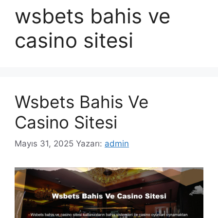
wsbets bahis ve
casino sitesi
Wsbets Bahis Ve
Casino Sitesi
Mayıs 31, 2025
Yazarı:
admin