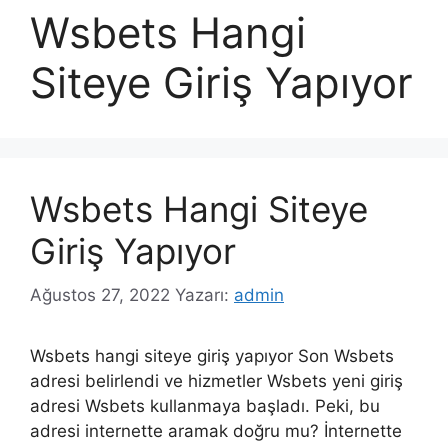
Wsbets Hangi
Siteye Giriş Yapıyor
Wsbets Hangi Siteye
Giriş Yapıyor
Ağustos 27, 2022
Yazarı:
admin
Wsbets hangi siteye giriş yapıyor Son Wsbets
adresi belirlendi ve hizmetler Wsbets yeni giriş
adresi Wsbets kullanmaya başladı. Peki, bu
adresi internette aramak doğru mu? İnternette