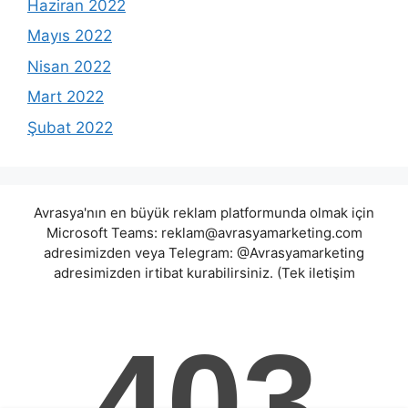
Haziran 2022
Mayıs 2022
Nisan 2022
Mart 2022
Şubat 2022
Avrasya'nın en büyük reklam platformunda olmak için
Microsoft Teams:
reklam@avrasyamarketing.com
adresimizden veya Telegram: @Avrasyamarketing
adresimizden irtibat kurabilirsiniz. (Tek iletişim
adreslerimiz teams / telegram ve mail adresimizdir.
Harici hiçbir iletişim adresimiz bulunmamaktadır.
Lütfen itibar etmeyiniz.) Türkiye yasalarına göre 7258
sayılı kanun uyarınca yasa dışı bahis oynamanın
cezaları mevcuttur. Şu an bulunduğunuz site hiç bir
şekilde illegal bahis oyunları oynatmıyor ve oynamaya