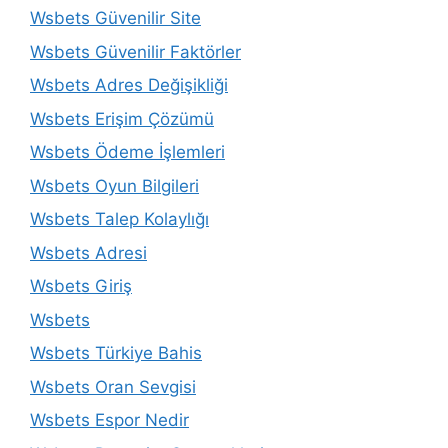
Wsbets Güvenilir Site
Wsbets Güvenilir Faktörler
Wsbets Adres Değişikliği
Wsbets Erişim Çözümü
Wsbets Ödeme İşlemleri
Wsbets Oyun Bilgileri
Wsbets Talep Kolaylığı
Wsbets Adresi
Wsbets Giriş
Wsbets
Wsbets Türkiye Bahis
Wsbets Oran Sevgisi
Wsbets Espor Nedir