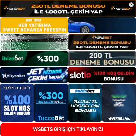
×
WSBETS GİRİŞ İÇİN TIKLAYINIZ!