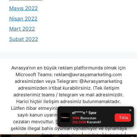
Mayıs 2022
Nisan 2022
Mart 2022
Şubat 2022
Avrasya'nın en büyük reklam platformunda olmak için
Microsoft Teams:
reklam@avrasyamarketing.com
adresimizden veya Telegram: @Avrasyamarketing
adresimizden irtibat kurabilirsiniz. (Tek iletişim
adreslerimiz teams / telegram ve mail adresimizdir.
Harici hiçbir iletişim adresimiz bulunmamaktadır.
Lütfen itibar etmeyiniz.) Türkiye yasalarına göre 7258
sayılı kanun uyarınca yasa dışı bahis oynamanın
cezaları mevcuttur. Şu an bulunduğunuz site hiç bir
şekilde illegal bahis oyunları oynatmıyor ve oynamaya
aracı olmuyordur.
truvabetadres
|
misliyle
|
bahistek
|