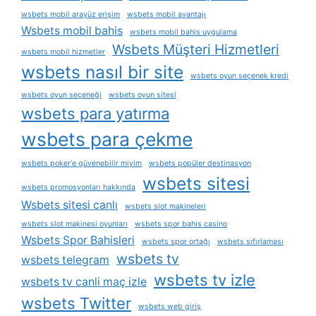
wsbets mobil arayüz erişim
wsbets mobil avantajı
Wsbets mobil bahis
wsbets mobil bahis uygulama
Wsbets Müşteri Hizmetleri
wsbets mobil hizmetler
wsbets nasıl bir site
wsbets oyun seçenek kredi
wsbets oyun seçeneği
wsbets oyun sitesi
wsbets para yatırma
wsbets para çekme
wsbets poker'e güvenebilir miyim
wsbets popüler destinasyon
wsbets sitesi
wsbets promosyonları hakkında
Wsbets sitesi canlı
wsbets slot makineleri
wsbets slot makinesi oyunları
wsbets spor bahis casino
Wsbets Spor Bahisleri
wsbets spor ortağı
wsbets sıfırlaması
wsbets tv
wsbets telegram
wsbets tv izle
wsbets tv canli maç izle
wsbets Twitter
wsbets web giriş