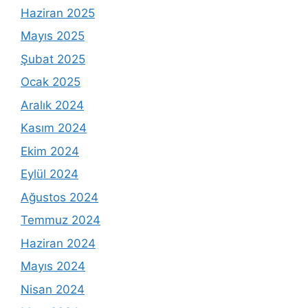
Haziran 2025
Mayıs 2025
Şubat 2025
Ocak 2025
Aralık 2024
Kasım 2024
Ekim 2024
Eylül 2024
Ağustos 2024
Temmuz 2024
Haziran 2024
Mayıs 2024
Nisan 2024