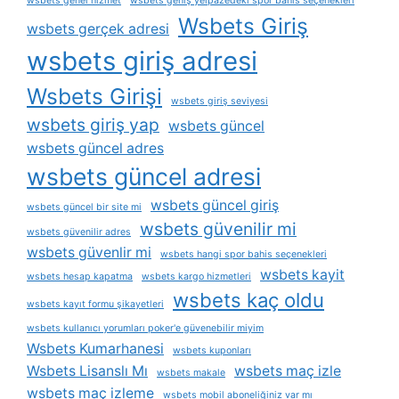
wsbets genel hizmet
wsbets geniş yelpazedeki spor bahis seçenekleri
Wsbets Giriş
wsbets gerçek adresi
wsbets giriş adresi
Wsbets Girişi
wsbets giriş seviyesi
wsbets giriş yap
wsbets güncel
wsbets güncel adres
wsbets güncel adresi
wsbets güncel giriş
wsbets güncel bir site mi
wsbets güvenilir mi
wsbets güvenilir adres
wsbets güvenlir mi
wsbets hangi spor bahis seçenekleri
wsbets kayit
wsbets hesap kapatma
wsbets kargo hizmetleri
wsbets kaç oldu
wsbets kayıt formu şikayetleri
wsbets kullanıcı yorumları poker'e güvenebilir miyim
Wsbets Kumarhanesi
wsbets kuponları
Wsbets Lisanslı Mı
wsbets maç izle
wsbets makale
wsbets maç izleme
wsbets mobil aboneliğiniz var mı