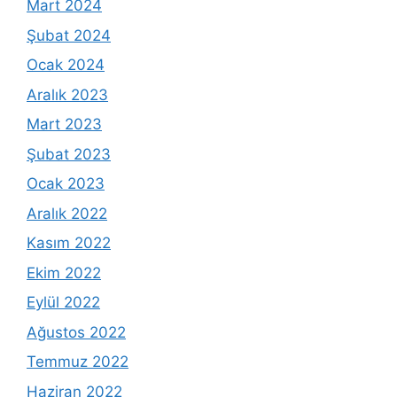
Mart 2024
Şubat 2024
Ocak 2024
Aralık 2023
Mart 2023
Şubat 2023
Ocak 2023
Aralık 2022
Kasım 2022
Ekim 2022
Eylül 2022
Ağustos 2022
Temmuz 2022
Haziran 2022