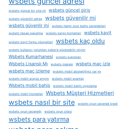
wsbets güncel adresi
wsbets güncel giriş
wsbets güncel bir site mi
wsbets güvenilir mi
wsbets güvenilir adres
wsbets güvenlir mi
wsbets hangi spor bahis seçenekleri
wsbets kayit
wsbets hesap kapatma
wsbets kargo hizmetleri
wsbets kaç oldu
wsbets kayıt formu şikayetleri
wsbets kullanıcı yorumları poker'e güvenebilir miyim
Wsbets Kumarhanesi
wsbets kuponları
Wsbets Lisanslı Mı
wsbets maç izle
wsbets makale
wsbets maç izleme
wsbets mobil aboneliğiniz var mı
wsbets mobil arayüz erişim
wsbets mobil avantajı
Wsbets mobil bahis
wsbets mobil bahis uygulama
Wsbets Müşteri Hizmetleri
wsbets mobil hizmetler
wsbets nasıl bir site
wsbets oyun seçenek kredi
wsbets oyun seçeneği
wsbets oyun sitesi
wsbets para yatırma