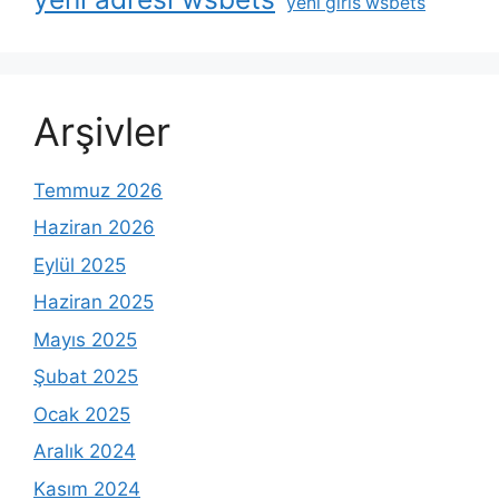
yeni giris wsbets
Arşivler
Temmuz 2026
Haziran 2026
Eylül 2025
Haziran 2025
Mayıs 2025
Şubat 2025
Ocak 2025
Aralık 2024
Kasım 2024