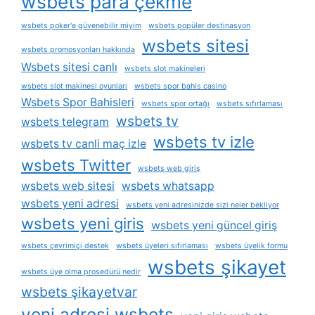
wsbets para çekme
wsbets poker'e güvenebilir miyim
wsbets popüler destinasyon
wsbets sitesi
wsbets promosyonları hakkında
Wsbets sitesi canlı
wsbets slot makineleri
wsbets slot makinesi oyunları
wsbets spor bahis casino
Wsbets Spor Bahisleri
wsbets spor ortağı
wsbets sıfırlaması
wsbets tv
wsbets telegram
wsbets tv izle
wsbets tv canli maç izle
wsbets Twitter
wsbets web giriş
wsbets web sitesi
wsbets whatsapp
wsbets yeni adresi
wsbets yeni adresinizde sizi neler bekliyor
wsbets yeni giris
wsbets yeni güncel giriş
wsbets çevrimiçi destek
wsbets üyeleri sıfırlaması
wsbets üyelik formu
wsbets şikayet
wsbets üye olma prosedürü nedir
wsbets şikayetvar
yeni adresi wsbets