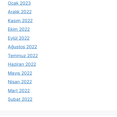
Ocak 2023
Aralık 2022
Kasım 2022
Ekim 2022
Eylül 2022
Ağustos 2022
Temmuz 2022
Haziran 2022
Mayıs 2022
Nisan 2022
Mart 2022
Şubat 2022