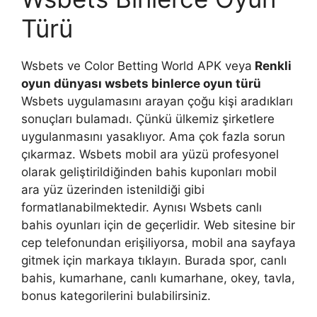
Türü
Wsbets ve Color Betting World APK veya
Renkli
oyun dünyası wsbets binlerce oyun türü
Wsbets uygulamasını arayan çoğu kişi aradıkları
sonuçları bulamadı. Çünkü ülkemiz şirketlere
uygulanmasını yasaklıyor. Ama çok fazla sorun
çıkarmaz. Wsbets mobil ara yüzü profesyonel
olarak geliştirildiğinden bahis kuponları mobil
ara yüz üzerinden istenildiği gibi
formatlanabilmektedir. Aynısı Wsbets canlı
bahis oyunları için de geçerlidir. Web sitesine bir
cep telefonundan erişiliyorsa, mobil ana sayfaya
gitmek için markaya tıklayın. Burada spor, canlı
bahis, kumarhane, canlı kumarhane, okey, tavla,
bonus kategorilerini bulabilirsiniz.