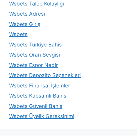
Wsbets Talep Kolaylığı
Wsbets Adresi
Wsbets Giriş
Wsbets
Wsbets Türkiye Bahis
Wsbets Oran Sevgisi
Wsbets Espor Nedir
Wsbets Depozito Seçenekleri
Wsbets Finansal İşlemler
Wsbets Kapsamlı Bahis
Wsbets Güvenli Bahis
Wsbets Üyelik Gereksinimi