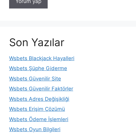
Son Yazılar
Wsbets Blackjack Hayalleri
Wsbets Şüphe Giderme
Wsbets Güvenilir Site
Wsbets Güvenilir Faktörler
Wsbets Adres Değişikliği
Wsbets Erişim Çözümü
Wsbets Ödeme İşlemleri
Wsbets Oyun Bilgileri