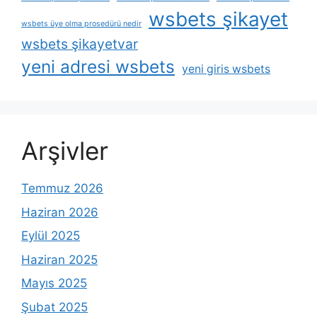
wsbets şikayet
wsbets üye olma prosedürü nedir
wsbets şikayetvar
yeni adresi wsbets
yeni giris wsbets
Arşivler
Temmuz 2026
Haziran 2026
Eylül 2025
Haziran 2025
Mayıs 2025
Şubat 2025