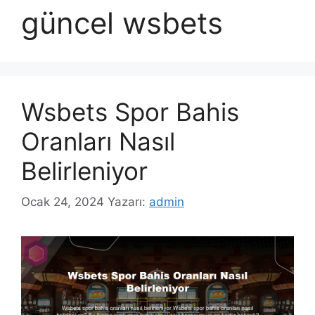
güncel wsbets
Wsbets Spor Bahis
Oranları Nasıl
Belirleniyor
Ocak 24, 2024
Yazarı:
admin