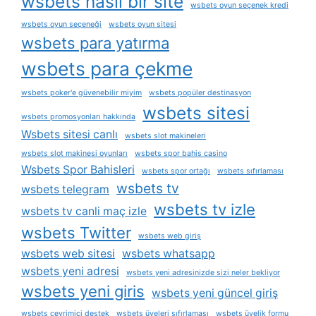
wsbets nasıl bir site
wsbets oyun seçenek kredi
wsbets oyun seçeneği
wsbets oyun sitesi
wsbets para yatırma
wsbets para çekme
wsbets poker'e güvenebilir miyim
wsbets popüler destinasyon
wsbets sitesi
wsbets promosyonları hakkında
Wsbets sitesi canlı
wsbets slot makineleri
wsbets slot makinesi oyunları
wsbets spor bahis casino
Wsbets Spor Bahisleri
wsbets spor ortağı
wsbets sıfırlaması
wsbets tv
wsbets telegram
wsbets tv izle
wsbets tv canli maç izle
wsbets Twitter
wsbets web giriş
wsbets web sitesi
wsbets whatsapp
wsbets yeni adresi
wsbets yeni adresinizde sizi neler bekliyor
wsbets yeni giris
wsbets yeni güncel giriş
wsbets çevrimiçi destek
wsbets üyeleri sıfırlaması
wsbets üyelik formu