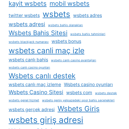
kayit wsbets
mobil wsbets
wsbets
twitter wsbets
wsbets adres
wsbets adresi
wsbets bahis olanakları
Wsbets Bahis Sitesi
wsbets bahis tahminleri
wsbets bonus
wsbets blackjack numarası
wsbets canli maç izle
wsbets canlı bahis
wsbets canlı casino avantajları
wsbets canlı casino oyunları
Wsbets canlı destek
wsbets canlı maç izleme
Wsbets casino oyunları
Wsbets Casino Sitesi
wsbets com
wsbets destek
wsbets genel hizmet
wsbets geniş yelpazedeki spor bahis seçenekleri
Wsbets Giriş
wsbets gerçek adresi
wsbets giriş adresi