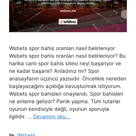
Wsbets spor bahis oranları nasıl belirleniyor
Wsbets spor bahis oranları nasıl belirleniyor? Bu
harika canlı spor bahis sitesi neyi başarıyor ve
ne kadar başarılı? Anladınız mı? Spor
anasayfanın üçüncü yazısıdır. Öncelikle nereden
başlayacağımı açıklığa kavuşturmak istiyorum.
Wsbets spor bahisleri onaylandı. Spor bahisleri
ne anlama geliyor? Panik yapma. Tüm tutarlar
oyunun kendisiyle değil, oyunun sporuyla
ilgilidir. …
Devamını oku…
Kategoriler
Wsbets