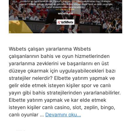
Wsbets çalışan yararlanma Wsbets
çalışanlarının bahis ve oyun hizmetlerinden
yararlanma zevklerini ve başarılarını en üst
düzeye çıkarmak için uygulayabilecekleri bazı
stratejiler nelerdir? Elbette yatırım yapmak ve
gelir elde etmek isteyen kişiler spor ve canlı
yayın gibi bahis stratejilerinden yararlanabilirler.
Elbette yatırım yapmak ve kar elde etmek
isteyen kişiler canlı casino, slot, zeplin, bingo,
canlı oyunlar …
Devamını oku…