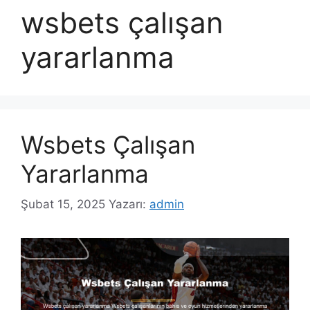
wsbets çalışan
yararlanma
Wsbets Çalışan
Yararlanma
Şubat 15, 2025
Yazarı:
admin