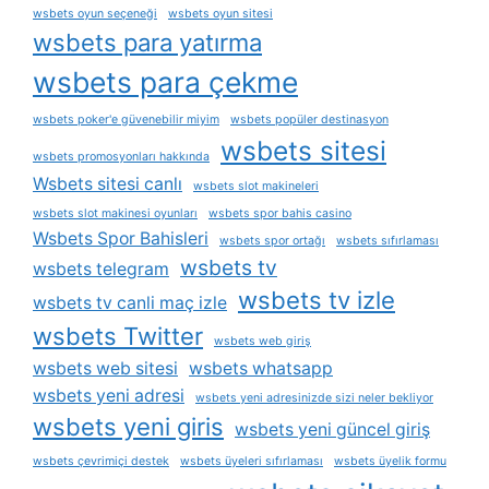
wsbets oyun seçeneği
wsbets oyun sitesi
wsbets para yatırma
wsbets para çekme
wsbets poker'e güvenebilir miyim
wsbets popüler destinasyon
wsbets sitesi
wsbets promosyonları hakkında
Wsbets sitesi canlı
wsbets slot makineleri
wsbets slot makinesi oyunları
wsbets spor bahis casino
Wsbets Spor Bahisleri
wsbets spor ortağı
wsbets sıfırlaması
wsbets tv
wsbets telegram
wsbets tv izle
wsbets tv canli maç izle
wsbets Twitter
wsbets web giriş
wsbets web sitesi
wsbets whatsapp
wsbets yeni adresi
wsbets yeni adresinizde sizi neler bekliyor
wsbets yeni giris
wsbets yeni güncel giriş
wsbets çevrimiçi destek
wsbets üyeleri sıfırlaması
wsbets üyelik formu