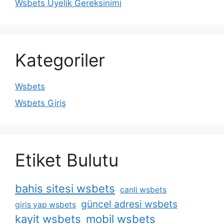
Wsbets Üyelik Gereksinimi
Kategoriler
Wsbets
Wsbets Giriş
Etiket Bulutu
bahis sitesi wsbets
canli wsbets
güncel adresi wsbets
giris yap wsbets
kayit wsbets
mobil wsbets