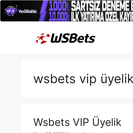
İçeriğe
atla
wsbets vip üyeli
Wsbets VIP Üyelik