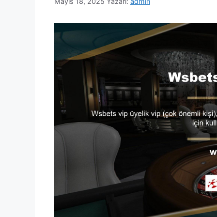
Mayıs 18, 2025
Yazarı:
admin